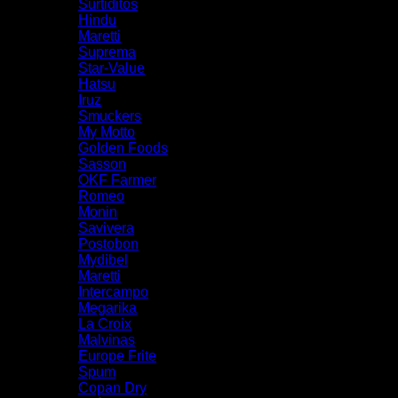
Surtiditos
Hindu
Maretti
Suprema
Star-Value
Hatsu
Iruz
Smuckers
My Motto
Golden Foods
Sasson
OKF Farmer
Romeo
Monin
Savivera
Postobon
Mydibel
Maretti
Intercampo
Megarika
La Croix
Malvinas
Europe Frite
Spum
Copan Dry