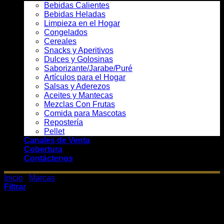
Bebidas Calientes
Bebidas Heladas
Limpieza en el Hogar
Congelados
Cereales
Snacks y Aperitivos
Dulces y Golosinas
Saborizante/Jarabe/Puré
Artículos para el Hogar
Salsas y Aderezos
Aceites y Mantecas
Mezclas Con Frutas
Comida para Mascotas
Repostería
Pellet
Canales de Venta
Cobertura
Contáctenos
Inicio
/
Marcas
/
Sasson
Filtrar
Mostrando los 9 resultados