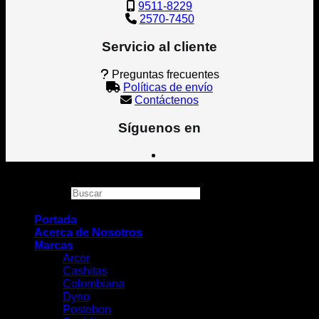
9511-8229
2570-7450
Servicio al cliente
Preguntas frecuentes
Políticas de envío
Contáctenos
Síguenos en
Copyright 2026 ©
Grupo Alza Honduras
Buscar
×
Portada
Acerca de Nosotros
Marcas
Arcor
Cashitas
Colombiana
Dyno
Postobon