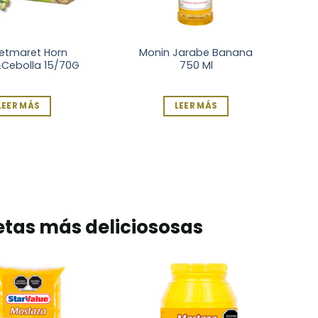
etmaret Horn
Monin Jarabe Banana
Cebolla 15/70G
750 Ml
LEER MÁS
LEER MÁS
etas más deliciososas