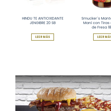
TE
HINDU TE ANTIOXIDANTE
Smucker´s Mante
SB
JENGIBRE 20 SB
Maní con Tiras
de Fresa 18
LEER MÁS
LEER MÁ