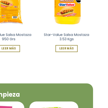
alue Salsa Tomate
Star-Value Salsa Tomate
950 Grs
3.72 Kgs
LEER MÁS
LEER MÁS
impieza