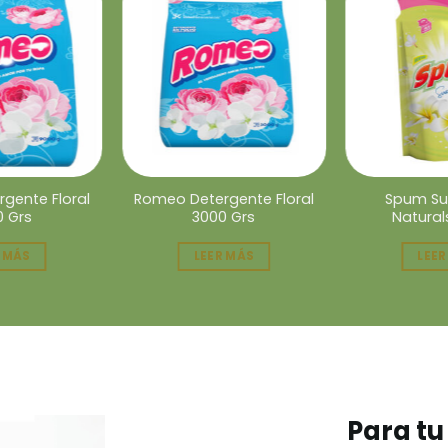
gente Floral
Romeo Detergente Floral
Spum Su
0 Grs
3000 Grs
Natural
R MÁS
LEER MÁS
LEER
Para t