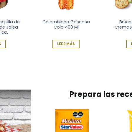
quilla de
Colombiana Gaseosa
Bruch
 de Jalea
Cola 400 Ml
Crema&
 Oz.
S
LEER MÁS
Prepara las rec