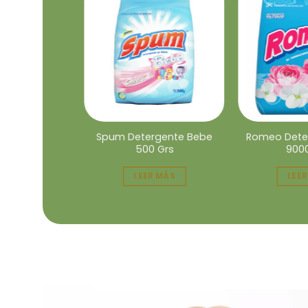
Spum Detergente Bebe
Romeo Deter
500 Grs
900
LEER MÁS
LEE